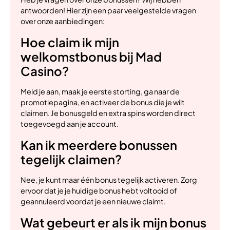
antwoorden! Hier zijn een paar veelgestelde vragen
over onze aanbiedingen:
Hoe claim ik mijn
welkomstbonus bij Mad
Casino?
Meld je aan, maak je eerste storting, ga naar de
promotiepagina, en activeer de bonus die je wilt
claimen. Je bonusgeld en extra spins worden direct
toegevoegd aan je account.
Kan ik meerdere bonussen
tegelijk claimen?
Nee, je kunt maar één bonus tegelijk activeren. Zorg
ervoor dat je je huidige bonus hebt voltooid of
geannuleerd voordat je een nieuwe claimt.
Wat gebeurt er als ik mijn bonus