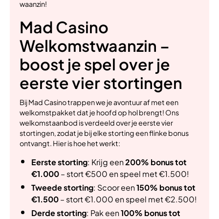
waanzin!
Mad Casino
Welkomstwaanzin –
boost je spel over je
eerste vier stortingen
Bij Mad Casino trappen we je avontuur af met een
welkomstpakket dat je hoofd op hol brengt! Ons
welkomstaanbod is verdeeld over je eerste vier
stortingen, zodat je bij elke storting een flinke bonus
ontvangt. Hier is hoe het werkt:
Eerste storting
: Krijg een
200% bonus tot
€1.000
– stort €500 en speel met €1.500!
Tweede storting
: Scoor een
150% bonus tot
€1.500
– stort €1.000 en speel met €2.500!
Derde storting
: Pak een
100% bonus tot