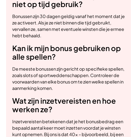
niet op tijd gebruik?
Bonussen zijn 30 dagen geldig vanaf het moment dat je
ze activeert. Als je ze niet binnen die tijd gebruikt,
vervallen ze, samen met eventuele winsten die je ermee
hebt behaald.
Kan ik mijn bonus gebruiken op
alle spellen?
De meeste bonussen zijn gericht op specifieke spellen,
zoals slots of sportweddenschappen. Controleer de
voorwaarden van elke bonus om te zien welke spellen in
aanmerking komen.
Wat zijn inzetvereisten en hoe
werken ze?
Inzetvereisten betekenen dat je het bonusbedrag een
bepaald aantal keer moet inzetten voordat je winsten
kunt opnemen. Bij ons is dat 40x – bijvoorbeeld, bij een