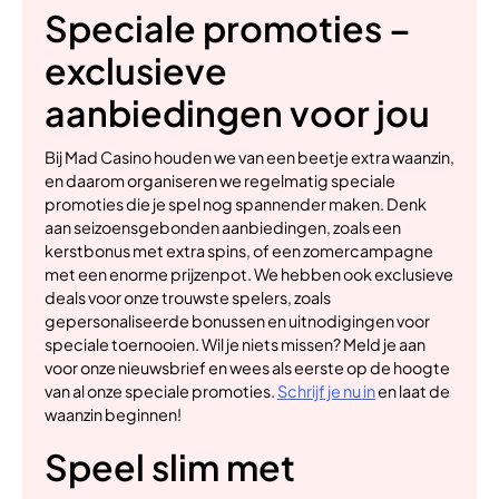
Speciale promoties –
exclusieve
aanbiedingen voor jou
Bij Mad Casino houden we van een beetje extra waanzin,
en daarom organiseren we regelmatig speciale
promoties die je spel nog spannender maken. Denk
aan seizoensgebonden aanbiedingen, zoals een
kerstbonus met extra spins, of een zomercampagne
met een enorme prijzenpot. We hebben ook exclusieve
deals voor onze trouwste spelers, zoals
gepersonaliseerde bonussen en uitnodigingen voor
speciale toernooien. Wil je niets missen? Meld je aan
voor onze nieuwsbrief en wees als eerste op de hoogte
van al onze speciale promoties.
Schrijf je nu in
en laat de
waanzin beginnen!
Speel slim met