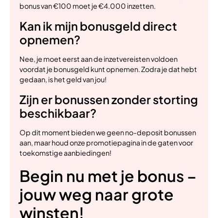
bonus van €100 moet je €4.000 inzetten.
Kan ik mijn bonusgeld direct
opnemen?
Nee, je moet eerst aan de inzetvereisten voldoen
voordat je bonusgeld kunt opnemen. Zodra je dat hebt
gedaan, is het geld van jou!
Zijn er bonussen zonder storting
beschikbaar?
Op dit moment bieden we geen no-deposit bonussen
aan, maar houd onze promotiepagina in de gaten voor
toekomstige aanbiedingen!
Begin nu met je bonus –
jouw weg naar grote
winsten!