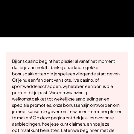
Bij ons casino begint het plezier al vanaf het moment
dat je je aanmeldt, dankzij onze knotsgekke
bonuspakketten die je spel een vliegende start geven.
Of je nu een fan bent van slots, live casino, of
sportweddenschappen, wij hebben een bonus die
perfect bij je past. Van een waanzinnig
welkomstpakket tot wekelijkse aanbiedingen en
speciale promoties, onze bonussen zijn ontworpen om
je meer kansen te geven om te winnen – en meer plezier
te maken! Op deze pagina ontdek je alles over onze
aanbiedingen, hoe je ze kunt claimen, en hoe je ze
optimaal kunt benutten. Laten we beginnen met de